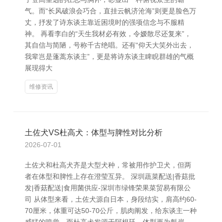
气。而“长风破浪会巧合，直挂云帆济沧海”则更是脸色万
丈，抒发了诗东谈主靠近困境时的强项信念与不服精
神。 再看李白的“天生我材必有效，令嫒散尽还复来”，
其自信与简陋，号称千古绝唱。还有“仰天大笑外出去，
我辈岂是蓬蒿东谈主”，更是将诗东谈主睥睨群雄的气概
展现得大
维修资讯
土佐犬VS杜高犬：体型与脾性对比分析
2026-07-01
土佐犬和杜高犬齐是大型犬种，常被用作护卫犬，但两
者在体型和脾性上存在澄莹互异。 深圳蔬菜配送|香菇批
发|香菇配送|食用菌供应-深圳市绿锋荣果菜贸易有限公
司 从体型来看，土佐犬源自日本，身段结实，肩高约60-
70厘米，体重可达50-70公斤，肌肉阐发，给东谈主一种