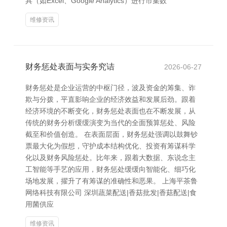
具（如Excel、Google Analytics）进行市集数
维修资讯
财务惩处表面与实务究诘
2026-06-27
财务惩处是企业运营的中枢门径，波及资金的筹集、诈
欺与分拨，平直影响企业的经济效益和发展后劲。跟着
经济环境的不断变化，财务惩处表面也在不断发展，从
传统的财务分析缓缓演变为当代的全面预算惩处、风险
截至和价值创造。 在表面层面，财务惩处强调以鼓舞钞
票最大化为假想，守护成本结构优化、投资有筹谋科学
化以及财务风险惩处。比年来，跟着大数据、东说念主
工智能等手艺的应用，财务惩处缓缓向智能化、细巧化
场地发展，擢升了有筹谋的准确性和恶果。 上海平茶鲁
网络科技有限公司 深圳蔬菜配送|香菇批发|香菇配送|食
用菌供应
维修资讯