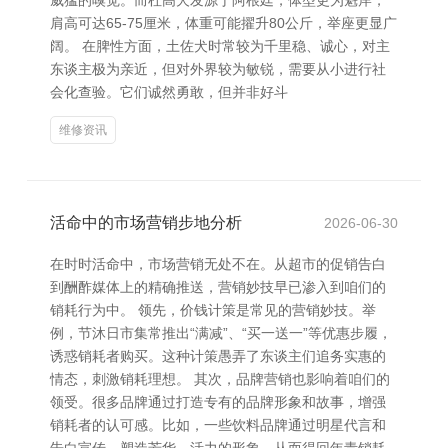
威猛的嗅觉。而杜高犬发源于阿根廷，体型更为魁岸，
肩高可达65-75厘米，体重可能擢升80公斤，举座更显广
阔。 在脾性方面，土佐犬时常较为千里稳、诚心，对主
东谈主极为亲近，但对外界较为敏锐，需要从小进行社
会化查验。它们诚然勇敢，但并非好斗
维修资讯
活命中的市场营销步地分析
2026-06-30
在时时活命中，市场营销无处不在。从超市的促销告白
到酬酢媒体上的精确推送，营销妙技早已渗入到咱们的
销耗行为中。 领先，价钱计策是常见的营销妙技。举
例，节沐日市集常推出“满减”、“买一送一”等优惠步履，
诱惑销耗者购买。这种计策愚弄了东谈主们追务实惠的
情态，刺激销耗理想。 其次，品牌营销也影响着咱们的
领受。很多品牌通过打造专有的品牌形象和故事，增强
销耗者的认可感。比如，一些饮料品牌通过明星代言和