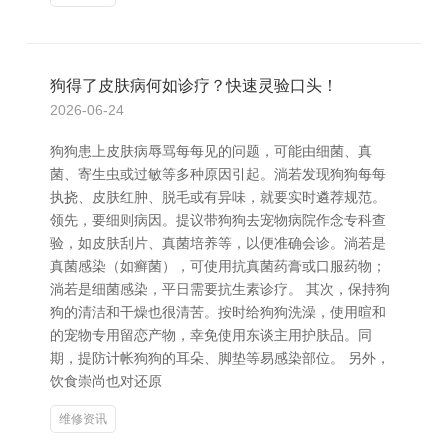
狗得了皮肤病何如诊疗？快速灵验口头！
2026-06-24
狗狗患上皮肤病辱骂每每见的问题，可能由细菌、真
菌、寄生虫或过敏等多种原因引起。淌若发现狗狗每每
执挠、皮肤红肿、脱毛或有异味，就要实时遴荐规范。
领先，要细则病因。提议带狗狗去宠物病院作念专科查
验，如皮肤刮片、真菌培养等，以便准确会诊。淌若是
真菌感染（如癣菌），可使用抗真菌药膏或口服药物；
淌若是细菌感染，平日需要抗生素诊疗。 其次，保持狗
狗的清洁和干燥也很清苦。按时给狗狗洗澡，使用暄和
的宠物专用留恋产物，幸免使用东谈主用护肤品。同
期，提防计帐狗狗的耳朵、脚垫等易感染部位。 另外，
饮食崇尚也对还原
维修资讯