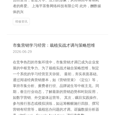
告白宣传，塑造芳华、活力的形象，从而得回年青销耗
者的疼爱。 上海平茶鲁网络科技有限公司 此外，酬酢媒
体的兴
维修资讯
市集营销学习经营：栽植实战才调与策略想维
2026-06-29
在竞争热烈的市集环境中，市集营销才调已成为企业发
展的中枢竞争力。为了栽植实战才融合策略想维，制定
一个系统的学习经营至关弥留。 最初，夯实表面基础。
通过阅读经典营销册本，如《营销管束》《定位》等，
掌持市集分析、糜费者行径、品牌诞生等中枢主见。同
期，眷注行业动态，了解最新的营销趋势和时刻应用，
如数字营销、外交媒体运营等。 其次，瞩目实践操作。
参与推行形态或模拟演练，如运筹帷幄施行四肢、撰写
营销有经营等，栽植惩办问题的才调。诓骗数据分析器