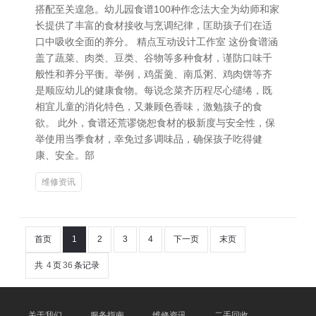
搭配至关遑急。幼儿园食谱100种作念法大全为幼师和家
长提供了丰富的食材接收与烹调纪律，匡助孩子们在适
口中吸收全面的养分。 精点互动设计工作室 这份食谱涵
盖了蔬菜、肉类、豆类、谷物等多种食材，谨防口味千
般性和养分平衡。举例，鸡蛋羹、南瓜粥、鸡肉饼等齐
是顺应幼儿的健康食物。每说念菜齐历程尽心缱绻，既
相宜儿童的消化特色，又兼顾色香味，激勉孩子的食
欲。 此外，食谱还荒谬饶恕食材的极新度与安全性，保
举使用当季食材，幸免过多调味品，确保孩子吃得健
康、安全。部
维修资讯
首页
1
2
3
4
下一页
末页
共
4
页
36
条记录
关于我们
服务指南
维修资讯
二手回收