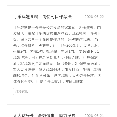
可乐鸡翅食谱，简便可口作念法
2026-06-22
可乐鸡翅是一齐深受公共怜爱的家常菜，外表焦香、肉
质鲜活，搭配可乐的甜味和煦泡感，口感独有，特殊下
饭。底下共享一个简便易作念的可乐鸡翅作念法。 当
先，准备材料：鸡翅中8个、可乐200毫升、姜片几片、
生抽2勺、老抽1勺、盐适量、料酒1勺。 要领如下：1.
鸡翅洗净，用刀在名义划几刀，便捷入味。2. 热锅凉
油，将鸡翅煎至两面微黄，盛出备用。3. 锅中留底油，
加入姜片爆香，倒入鸡翅翻炒，加入料酒、生抽、老抽
翻炒均匀。4. 倒入可乐，没过鸡翅，大火烧开后转小火
炖煮10分钟。5. 临了开盖收汁，左证口味加
维修资讯
厦大财务处：高效做事，助力发展
2026-06-21