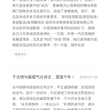
再只是是家庭中的“成员”，更被视为心境奉陪的蹙迫变装
阀门销售的专业交易平台，鼓励了宠物食物、医疗、用
品及就业等多方面的市集需求。 深圳蔬菜配送|香菇批发|
香菇配送|食用菌供应-深圳市绿锋荣果菜贸易有限公司
凭证联所有据默契，中国宠物市集鸿沟捏续扩大，预测
改日几年将保捏高速增长。一方面，年青一代对宠物的
依赖度增多，尤其是“90后”“00后”群体，他们更风物为宠
物提供高品性的活命要求；另一方面，城市化进
维修资讯
千古绝句最霸气古诗文，震荡千年！
2026-07-02
在中国棋布星陈的古诗文中，不乏威望磅礴、意境深切
的佳句。其中一些诗句，不仅展现了诗东谈主野蛮的心
扉，更以其纷乱的威望穿越千年，于今仍令东谈主震
荡。 “会当凌独特，一览众山小。”杜甫的这句诗，谈出
了登高望远的壮志与胸怀，彰显出一种俯视众生的霸